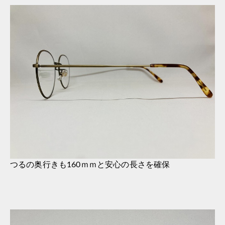
つるの奥行きも160ｍｍと安心の長さを確保