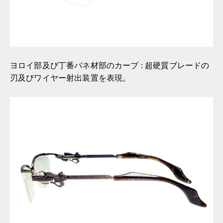
ヨロイ部及び丁番バネ材部のカーブ : 超硬質ブレードの
刃及びワイヤー射出装置を表現。