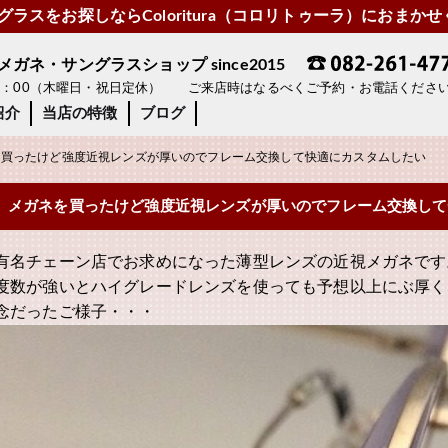
ラスをお探しならColoritura（コロリトゥーラ）におまか
ネ・サングラスショップ since2015
19：00（木曜日・祝日定休） ご来店時はなるべくご予約・お電話くださ
紹介
当店の特徴
ブログ
買ったけど強度近視レンズが厚いのでフレーム交換して快適にカスタムしたい
メガネを買ったけど強度近視レンズが厚いのでフレーム交換して
有名チェーン店でお求めになった薄型レンズの近視メガネです
度数が強いとハイグレードレンズを使っても予想以上にぶ厚く
念だったご様子・・・