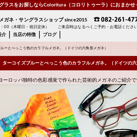
ラスをお探しならColoritura（コロリトゥーラ）におまか
ネ・サングラスショップ since2015
19：00（木曜日・祝日定休） ご来店時はなるべくご予約・お電話くださ
紹介
当店の特徴
ブログ
ルーとべっこう色のカラフルメガネ。（ドイツの六角形メガネ）
ターコイズブルーとべっこう色のカラフルメガネ。（ドイツの六
ヨーロッパ独特の色彩感覚で作られた芸術的メガネのご紹介で