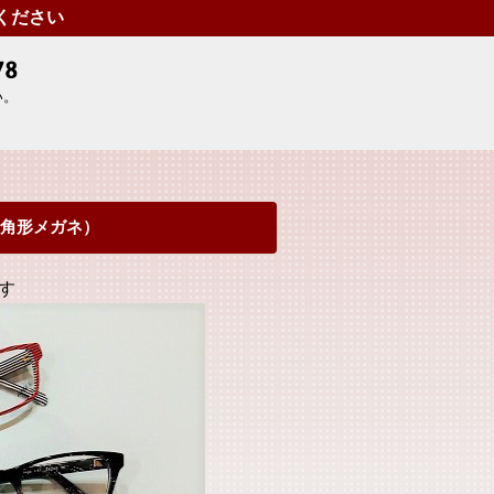
せください
い。
角形メガネ）
す