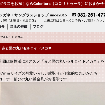
ラスをお探しならColoritura（コロリトゥーラ）におまか
ネ・サングラスショップ since2015
19：00（木曜日・祝日定休） ご来店時はなるべくご予約・お電話くださ
紹介
当店の特徴
ブログ
セルロイドメガネ
赤と黒の丸いセルロイドメガネ
今回は個性派にオススメ「赤と黒の丸いセルロイドメガネ」を
47ｍｍサイズの可愛いらしい縁取りが印象的な丸いかたち
コーナー部分の丸い鋲金具がお洒落です