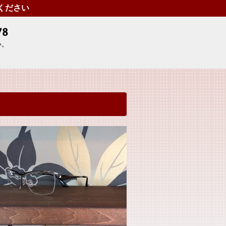
せください
い。