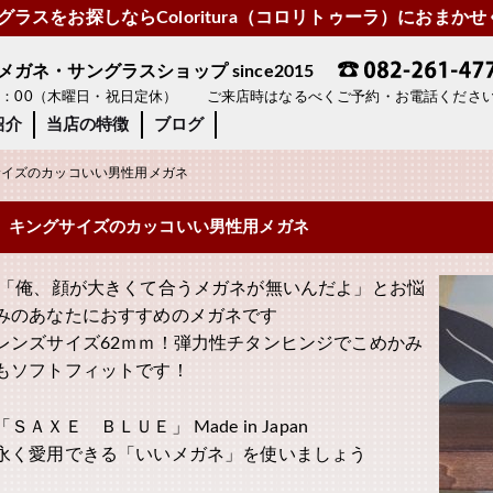
ラスをお探しならColoritura（コロリトゥーラ）におまか
ネ・サングラスショップ since2015
19：00（木曜日・祝日定休） ご来店時はなるべくご予約・お電話くださ
紹介
当店の特徴
ブログ
イズのカッコいい男性用メガネ
キングサイズのカッコいい男性用メガネ
「俺、顔が大きくて合うメガネが無いんだよ」とお悩
みのあなたにおすすめのメガネです
レンズサイズ62ｍｍ！弾力性チタンヒンジでこめかみ
もソフトフィットです！
「ＳＡＸＥ ＢＬＵＥ」 Made in Japan
永く愛用できる「いいメガネ」を使いましょう