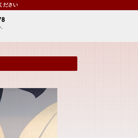
せください
い。