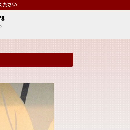
せください
い。