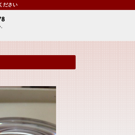
せください
い。