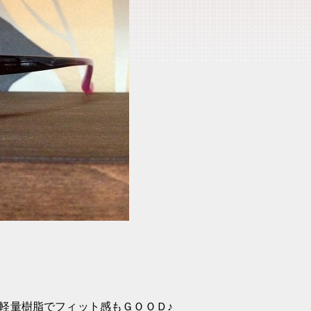
軽量樹脂でフィット感もＧＯＯＤ♪