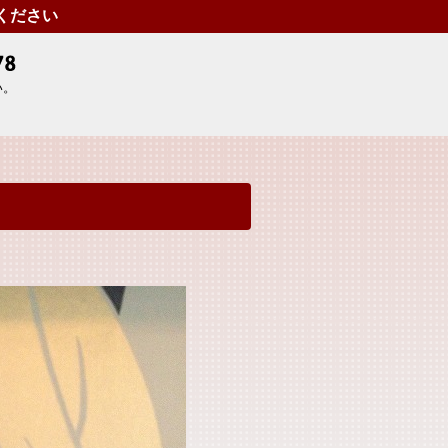
せください
い。